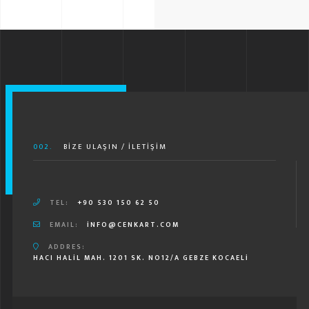
002.
BIZE ULAŞIN / İLETIŞIM
TEL:
+90 530 150 62 50
EMAIL:
INFO@CENKART.COM
ADDRES:
HACI HALIL MAH. 1201 SK. NO12/A GEBZE KOCAELI