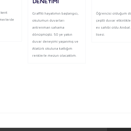
DENEYİMİ
 kent
Öğrencisi olduğum 
Graffiti hayatımın başlangıcı,
merlerde
çeşitli duvar etkinlikl
okulumun duvarları
s
ev sahibi oldu Anıba
antrenman sahama
lisesi.
dönüşmüştü. 50 ye yakın
duvar deneyimi yaşanmış ve
Atatürk okuluna kattığım
renklerle mezun olacaktım.