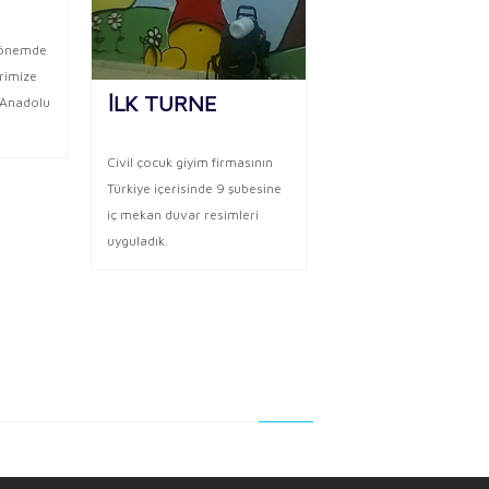
KASAP34CRE
dönemde
erimize
Büyük bir aileye dahil
İLK TURNE
l Anadolu
olmuştum ve Yel
değirmeninde yeni bir 
Civil çocuk giyim firmasının
oluşturuyordu.
Türkiye içerisinde 9 şubesine
iç mekan duvar resimleri
uyguladık.