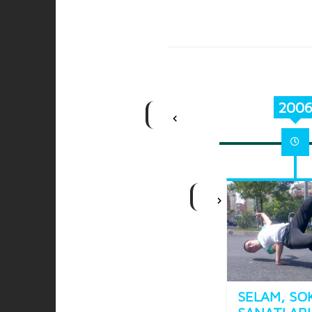
1994
200
SELAM, SO
GEBZE’Lİ