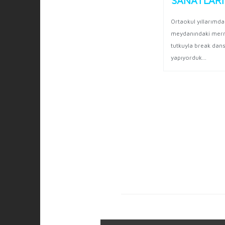
SANATLARI
Ahşap ve halı sanatçıları
Ortaokul yıllarımda
Demir ailesinin yeni üyesi
meydanındaki mer
Oyuna dahil oluyor.
tutkuyla break dan
yapıyorduk…