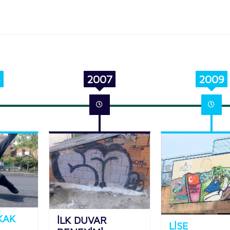
6
2007
2009
KAK
İLK DUVAR
LİSE