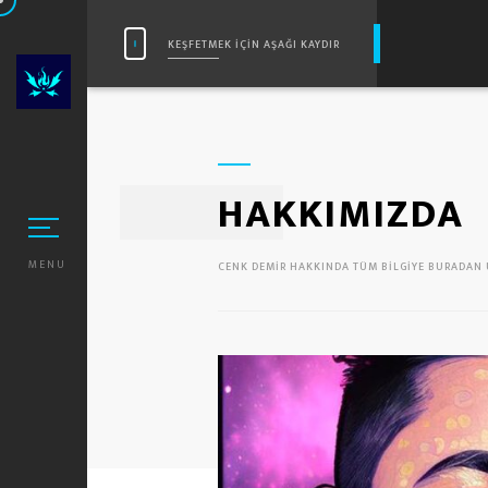
KEŞFETMEK IÇIN AŞAĞI KAYDIR
HAKKIMIZDA
MENU
CENK DEMIR HAKKINDA TÜM BILGIYE BURADAN U