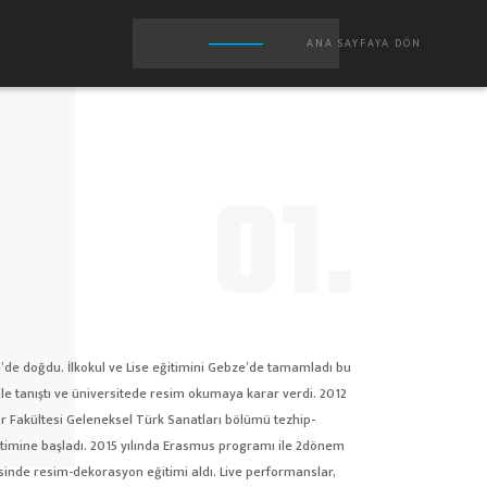
ANA SAYFAYA DÖN
01.
’de doğdu. İlkokul ve Lise eğitimini Gebze’de tamamladı bu
ı ile tanıştı ve üniversitede resim okumaya karar verdi. 2012
r Fakültesi Geleneksel Türk Sanatları bölümü tezhip-
timine başladı. 2015 yılında Erasmus programı ile 2dönem
nde resim-dekorasyon eğitimi aldı. Live performanslar,