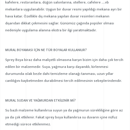
kafelere, restoranlara, düğün salonlarına, otellere, cafelere ….vb
mekanlara uygulanabilir. Uygun bir duvar resmi yapıldığı mekana ayrı bir
hava katar. Özellikle dış mekana yapılan duvar resimleri mekanın
dışarıdan dikkat çekmesini sağlar. Günümüz çağında popüler olması
nedeniyle uygulama alanına ekstra bir ilgi yaratmaktadır.
MURAL BOYAMASI İÇİN NE TÜR BOYALAR KULLANILIR?
Sprey Boya biraz daha maliyetli olmasına karşın bizim için daha çok tercih
edilen bir malzemedir. Suya, yağmura karşı dayanıklı, kirlenmesi
durumunda ıslak bezle dahi temizleme olanağı tanıması, uzun yıllar
canlılığını kaybetmeden durabilmesi tercih edilmesinin sebeplerindendir.
MURAL SUDAN VE YAĞMURDAN ETKİLENİR Mİ?
Su bazlı malzeme kullanılırsa suyun ya da yağmurun sürekliliğine göre az
ya da çok etkilenir. Fakat sprey boya kullanılırsa su duvarın içine nüfuz
etmediği sürece etkilenmez.