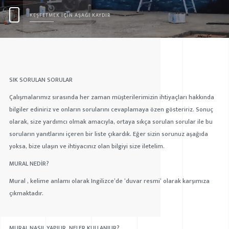
KEŞFETMEK İÇİN AŞAĞI KAYDIR
SIK SORULAN SORULAR
Çalışmalarımız sırasında her zaman müşterilerimizin ihtiyaçları hakkında
bilgiler ediniriz ve onların sorularını cevaplamaya özen gösteririz. Sonuç
olarak, size yardımcı olmak amacıyla, ortaya sıkça sorulan sorular ile bu
soruların yanıtlarını içeren bir liste çıkardık. Eğer sizin sorunuz aşağıda
yoksa, bize ulaşın ve ihtiyacınız olan bilgiyi size iletelim.
MURAL NEDİR?
Mural , kelime anlamı olarak Ingilizce’de ‘duvar resmi’ olarak karşımıza
çıkmaktadır.
MURAL NASIL YAPILIR, NELER KULLANILIR?